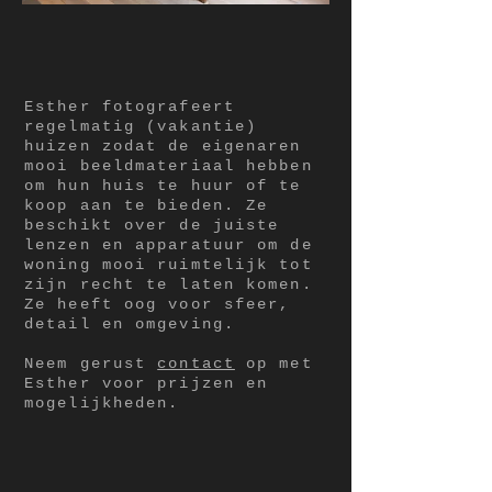
Esther fotografeert
regelmatig (vakantie)
huizen zodat de eigenaren
mooi beeldmateriaal hebben
om hun huis te huur of te
koop aan te bieden. Ze
beschikt over de juiste
lenzen en apparatuur om de
woning mooi ruimtelijk tot
zijn recht te laten komen.
Ze heeft oog voor sfeer,
detail en omgeving.
Neem gerust
contact
op met
Esther voor prijzen en
mogelijkheden.