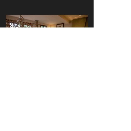
© 2026 Esther van Waalwijk Photography
Eindhoven_
0620996296
_
esthervanwaalwijk@mac.com
By
Aimée
&
Kim