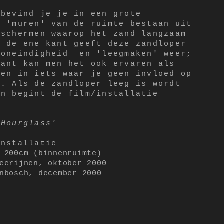
 bevind je je in een grote
4 'muren' van de ruimte bestaan uit
eschermen waarop het zand langzaam
n de ene kant geeft deze zandloper
 oneindigheid en 'leegmaken' weer;
kant kan men het ook ervaren als
den in iets waar je geen invloed op
n. Als de zandloper leeg is wordt
en begint de film/installatie
'Hourglass'
installatie
X 200cm (binnenruimte)
eerijnen, oktober 2000
enbosch, december 2000