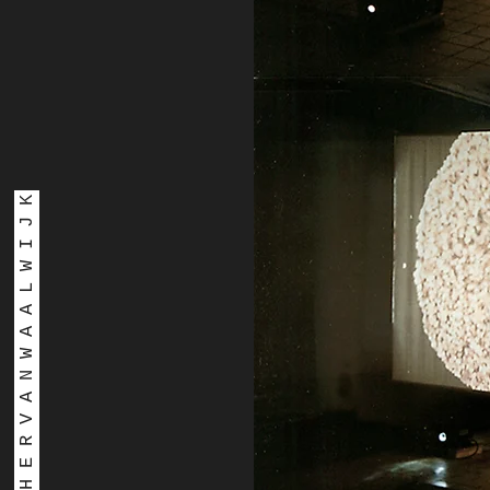
E S T H E R V A N W A A L W I J K